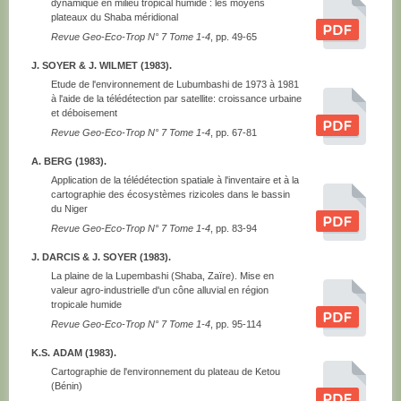
dynamique en milieu tropical humide : les moyens
plateaux du Shaba méridional
Revue Geo-Eco-Trop N° 7 Tome 1-4
, pp. 49-65
J. SOYER & J. WILMET (1983).
Etude de l'environnement de Lubumbashi de 1973 à 1981
à l'aide de la télédétection par satellite: croissance urbaine
et déboisement
Revue Geo-Eco-Trop N° 7 Tome 1-4
, pp. 67-81
A. BERG (1983).
Application de la télédétection spatiale à l'inventaire et à la
cartographie des écosystèmes rizicoles dans le bassin
du Niger
Revue Geo-Eco-Trop N° 7 Tome 1-4
, pp. 83-94
J. DARCIS & J. SOYER (1983).
La plaine de la Lupembashi (Shaba, Zaïre). Mise en
valeur agro-industrielle d'un cône alluvial en région
tropicale humide
Revue Geo-Eco-Trop N° 7 Tome 1-4
, pp. 95-114
K.S. ADAM (1983).
Cartographie de l'environnement du plateau de Ketou
(Bénin)