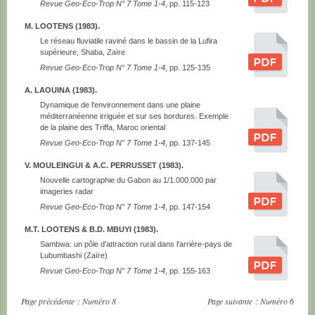
Revue Geo-Eco-Trop N° 7 Tome 1-4
, pp. 115-123
M. LOOTENS (1983).
Le réseau fluviatile raviné dans le bassin de la Lufira
supérieure, Shaba, Zaïre
Revue Geo-Eco-Trop N° 7 Tome 1-4
, pp. 125-135
A. LAOUINA (1983).
Dynamique de l'environnement dans une plaine
méditerranéenne irriguée et sur ses bordures. Exemple
de la plaine des Triffa, Maroc oriental
Revue Geo-Eco-Trop N° 7 Tome 1-4
, pp. 137-145
V. MOULEINGUI & A.C. PERRUSSET (1983).
Nouvelle cartographie du Gabon au 1/1.000.000 par
imageries radar
Revue Geo-Eco-Trop N° 7 Tome 1-4
, pp. 147-154
M.T. LOOTENS & B.D. MBUYI (1983).
Sambwa: un pôle d'attraction rural dans l'arrière-pays de
Lubumbashi (Zaïre)
Revue Geo-Eco-Trop N° 7 Tome 1-4
, pp. 155-163
Page précédente :
Numéro 8
Page suivante :
Numéro 6