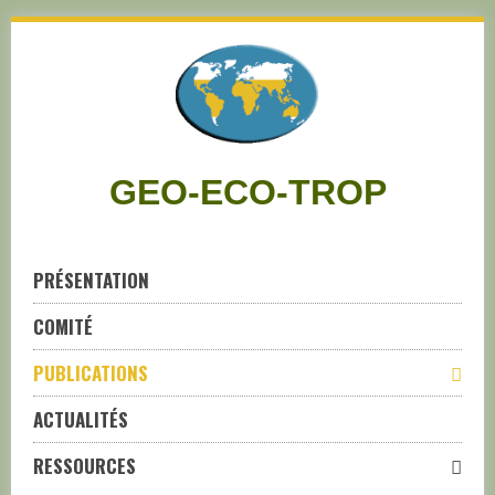
Skip
to
navigation
Skip
to
content
GEO-ECO-TROP
PRÉSENTATION
COMITÉ
PUBLICATIONS
ACTUALITÉS
RESSOURCES