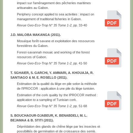
impact sur l'aménagement des pêcheries maritimes
artisanales au Gabon.
Periphery concept applied to sea activities : impact on
management of traditional fisheries in Gabon.
Revue Geo-Eco-Trop N° 35 Tome 1-2
, pp. 33-40
J.D. MALOBA MAKANGA (2011).
Mosaïque forêt-savane et exploitation des ressources
forestières du Gabon.
Forest-savannah mosaic and working of the forest
resources of Gabon.
Revue Geo-Eco-Trop N° 35 Tome 1-2
, pp. 41-50
T. SGHAIER, S. GARCHI, Y. AMMARI, A. KHOUAJA, R.
SANTIAGO & M. E. ROSELLO (2011).
Estimation de la qualité du liège en pile selon la méthode
de l'IPROCOR : application à une pile du liège tunisien.
Estimation of the cork quality by the IPROCOR method :
application to a sampling of Tunisian cork.
Revue Geo-Eco-Trop N° 35 Tome 1-2
, pp. 51-68
S. BOUCHAOUR-DJABEUR, K. BENABDELI, M. L.
BEJAMAA & B. STITI (2011).
Déprédation des glands de chêne liège par les insectes et
possibilités de germination et de croissance des semis.