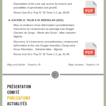
Depredation of the cork oak acorns by insects and
possibilities of germination and growth.
Revue Geo-Eco-Trop N° 35 Tome 1-2
, pp. 69-80
A. KACEMI, D. TALBI & M. BENSALAH (2011).
Mise en évidence d'une déformation synsédimentaire
transverse en compression au passage Lias-Dogger
(Secteur de Zerga – Monts des Ksour - Atlas saharien -
Algérie).
Discovery of a transverse synsedimentary compressed
deformation at the Lias-Dogger boundary (Zerga area –
Ksour Mountains - Saharian Atlas - Algeria).
Revue Geo-Eco-Trop N° 35 Tome 1-2
, pp. 81-90
Page précédente :
Numéro 36
Page suivante :
Numéro 34
PRÉSENTATION
COMITÉ
PUBLICATIONS
ACTUALITÉS