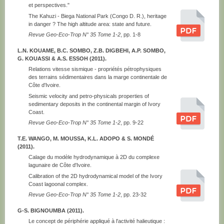
et perspectives."
The Kahuzi - Biega National Park (Congo D. R.), heritage
in danger ? The high altitude area: state and future.
Revue Geo-Eco-Trop N° 35 Tome 1-2
, pp. 1-8
L.N. KOUAME, B.C. SOMBO, Z.B. DIGBEHI, A.P. SOMBO,
G. KOUASSI & A.S. ESSOH (2011).
Relations vitesse sismique - propriétés pétrophysiques
des terrains sédimentaires dans la marge continentale de
Côte d'Ivoire.
Seismic velocity and petro-physicals properties of
sedimentary deposits in the continental margin of Ivory
Coast.
Revue Geo-Eco-Trop N° 35 Tome 1-2
, pp. 9-22
T.E. WANGO, M. MOUSSA, K.L. ADOPO & S. MONDÉ
(2011).
Calage du modèle hydrodynamique à 2D du complexe
lagunaire de Côte d'Ivoire.
Calibration of the 2D hydrodynamical model of the Ivory
Coast lagoonal complex.
Revue Geo-Eco-Trop N° 35 Tome 1-2
, pp. 23-32
G-S. BIGNOUMBA (2011).
Le concept de périphérie appliqué à l'activité halieutique :