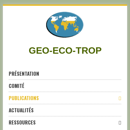
Skip
to
navigation
Skip
to
content
GEO-ECO-TROP
PRÉSENTATION
COMITÉ
PUBLICATIONS
ACTUALITÉS
RESSOURCES