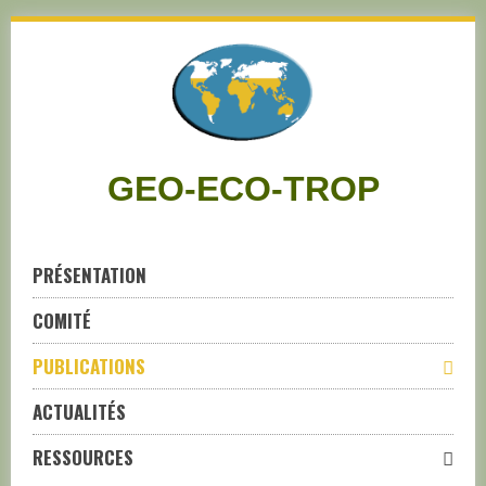
Skip
to
navigation
Skip
to
content
GEO-ECO-TROP
PRÉSENTATION
COMITÉ
PUBLICATIONS
ACTUALITÉS
RESSOURCES