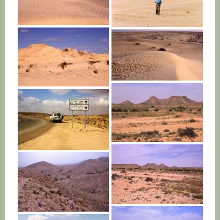
TUNISIE
TUNISIE
In the desert,
far away from home
TUNISIE
TUNISIE
TUNISIE
TUNISIE
TUNISIE