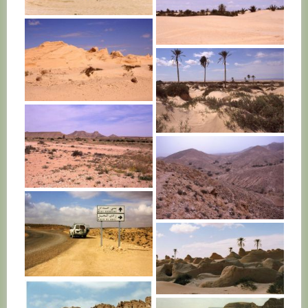
TUNISIE
In the desert,
far away from home
TUNISIE
TUNISIE
TUNISIE
TUNISIE
TUNISIE
TUNISIE
TUNISIE