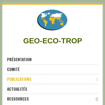
Skip
to
navigation
Skip
to
content
GEO-ECO-TROP
PRÉSENTATION
COMITÉ
PUBLICATIONS
ACTUALITÉS
RESSOURCES