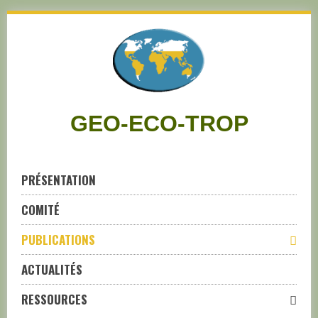
Skip
to
navigation
Skip
to
content
GEO-ECO-TROP
PRÉSENTATION
COMITÉ
PUBLICATIONS
ACTUALITÉS
RESSOURCES