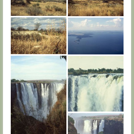
KENYA
KENYA
KENYA
UGANDA
ZAMBIE