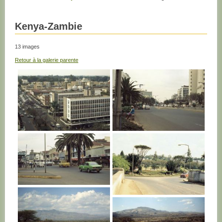
Kenya-Zambie
13 images
Retour à la galerie parente
KENYA
KENYA
KENYA
KENYA