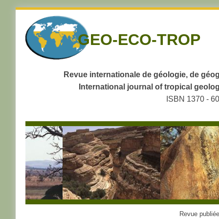
Skip
to
GEO-ECO-TROP
navigation
Skip
to
content
Revue internationale de géologie, de géog
International journal of tropical geo
ISBN 1370 - 6
Revue publiée 