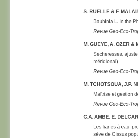
S. RUELLE & F. MALAIS
Bauhinia L. in the Ph
Revue Geo-Eco-Trop
M. GUEYE, A. OZER & M
Sécheresses, ajuste
méridional)
Revue Geo-Eco-Trop
M. TCHOTSOUA, J.P. 
Maîtrise et gestion
Revue Geo-Eco-Trop
G.A. AMBE, E. DELCAR
Les lianes à eau, pr
sève de Cissus popul