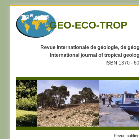
Skip
to
GEO-ECO-TROP
navigation
Skip
to
content
Revue internationale de géologie, de géog
International journal of tropical geo
ISBN 1370 - 6
Revue publiée 