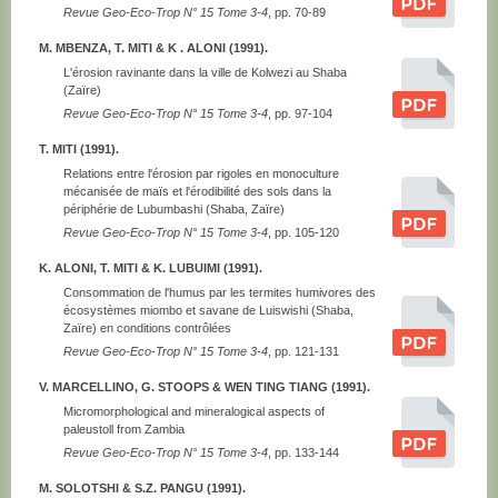
Revue Geo-Eco-Trop N° 15 Tome 3-4
, pp. 70-89
M. MBENZA, T. MITI & K . ALONI (1991).
L'érosion ravinante dans la ville de Kolwezi au Shaba
(Zaïre)
Revue Geo-Eco-Trop N° 15 Tome 3-4
, pp. 97-104
T. MITI (1991).
Relations entre l'érosion par rigoles en monoculture
mécanisée de maïs et l'érodibilité des sols dans la
périphérie de Lubumbashi (Shaba, Zaïre)
Revue Geo-Eco-Trop N° 15 Tome 3-4
, pp. 105-120
K. ALONI, T. MITI & K. LUBUIMI (1991).
Consommation de l'humus par les termites humivores des
écosystèmes miombo et savane de Luiswishi (Shaba,
Zaïre) en conditions contrôlées
Revue Geo-Eco-Trop N° 15 Tome 3-4
, pp. 121-131
V. MARCELLINO, G. STOOPS & WEN TING TIANG (1991).
Micromorphological and mineralogical aspects of
paleustoll from Zambia
Revue Geo-Eco-Trop N° 15 Tome 3-4
, pp. 133-144
M. SOLOTSHI & S.Z. PANGU (1991).