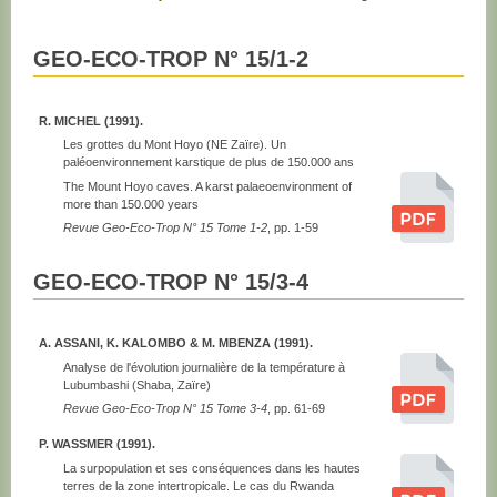
GEO-ECO-TROP N° 15/1-2
R. MICHEL (1991).
Les grottes du Mont Hoyo (NE Zaïre). Un
paléoenvironnement karstique de plus de 150.000 ans
The Mount Hoyo caves. A karst palaeoenvironment of
more than 150.000 years
Revue Geo-Eco-Trop N° 15 Tome 1-2
, pp. 1-59
GEO-ECO-TROP N° 15/3-4
A. ASSANI, K. KALOMBO & M. MBENZA (1991).
Analyse de l'évolution journalière de la température à
Lubumbashi (Shaba, Zaïre)
Revue Geo-Eco-Trop N° 15 Tome 3-4
, pp. 61-69
P. WASSMER (1991).
La surpopulation et ses conséquences dans les hautes
terres de la zone intertropicale. Le cas du Rwanda