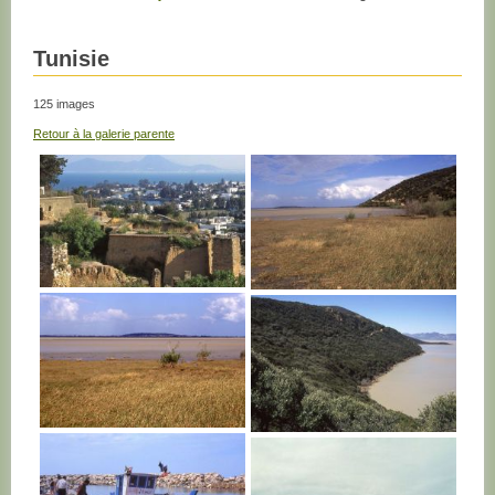
Tunisie
125 images
Retour à la galerie parente
TUNISIE
TUNISIE
TUNISIE
TUNISIE