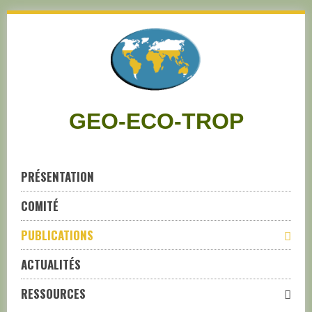
Skip
to
navigation
Skip
to
content
GEO-ECO-TROP
PRÉSENTATION
COMITÉ
PUBLICATIONS
ACTUALITÉS
RESSOURCES