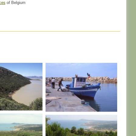
ces
of Belgium
TUNISIE