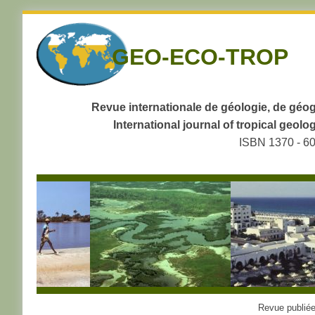
Skip
to
GEO-ECO-TROP
navigation
Skip
to
content
Revue internationale de géologie, de géog
International journal of tropical geo
ISBN 1370 - 6
Revue publiée 