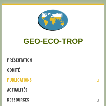
Skip
to
navigation
Skip
to
content
GEO-ECO-TROP
PRÉSENTATION
COMITÉ
PUBLICATIONS
ACTUALITÉS
RESSOURCES