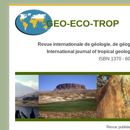
Skip
to
GEO-ECO-TROP
navigation
Skip
to
content
Revue internationale de géologie, de géog
International journal of tropical geo
ISBN 1370 - 6
Revue publiée 