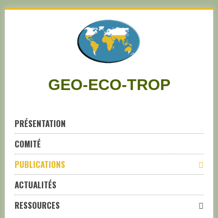
Skip
to
navigation
Skip
to
content
GEO-ECO-TROP
PRÉSENTATION
COMITÉ
PUBLICATIONS
ACTUALITÉS
RESSOURCES