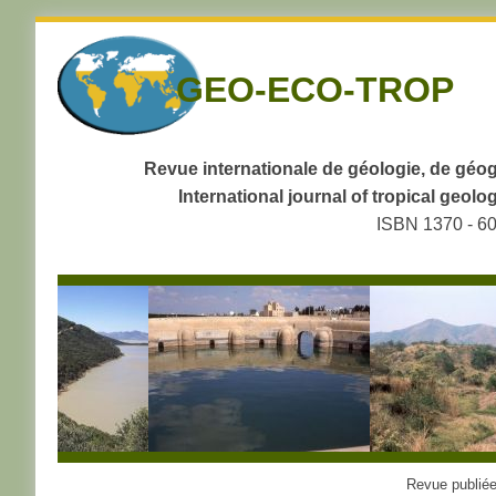
Skip
to
GEO-ECO-TROP
navigation
Skip
to
content
Revue internationale de géologie, de géog
International journal of tropical geo
ISBN 1370 - 6
Revue publiée 