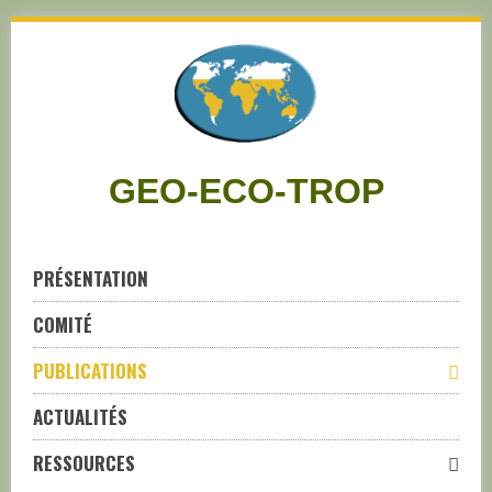
Skip
to
navigation
Skip
to
content
GEO-ECO-TROP
PRÉSENTATION
COMITÉ
PUBLICATIONS
ACTUALITÉS
RESSOURCES