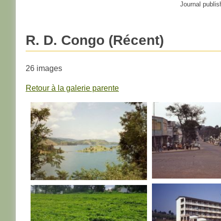
Journal publis
R. D. Congo (Récent)
26 images
Retour à la galerie parente
R. D. CONGO
R. D. CONGO