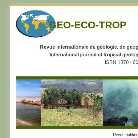
Skip
to
GEO-ECO-TROP
navigation
Skip
to
content
Revue internationale de géologie, de géog
International journal of tropical geo
ISBN 1370 - 6
Revue publiée 