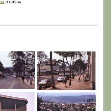
ces
of Belgium
CONGO
R. D. CONGO