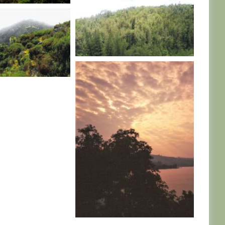
O
R. D. CONGO
O