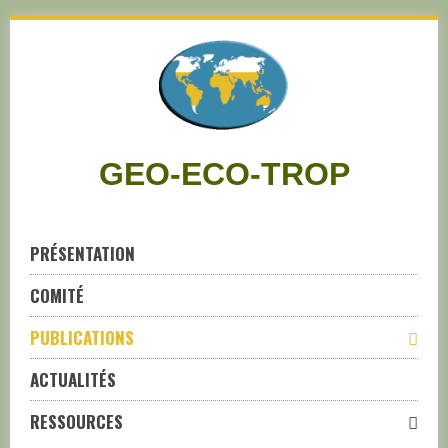
Skip
to
navigation
Skip
to
content
GEO-ECO-TROP
PRÉSENTATION
COMITÉ
PUBLICATIONS
ACTUALITÉS
RESSOURCES