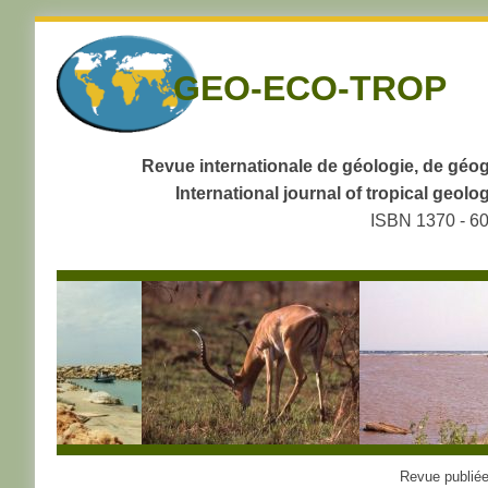
Skip
to
GEO-ECO-TROP
navigation
Skip
to
content
Revue internationale de géologie, de géog
International journal of tropical geo
ISBN 1370 - 6
Revue publiée 