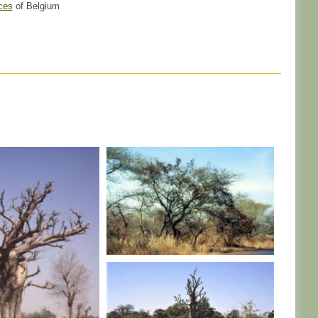
ces
of Belgium
MALI