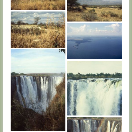
KENYA
KENYA
KENYA
UGANDA
ZAMBIE