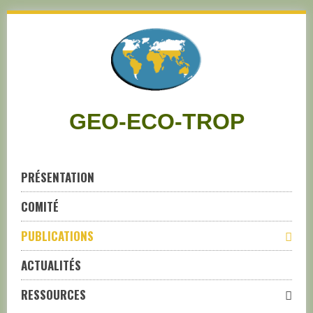
Skip
to
navigation
Skip
to
content
GEO-ECO-TROP
PRÉSENTATION
COMITÉ
PUBLICATIONS
ACTUALITÉS
RESSOURCES