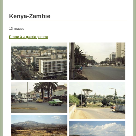
Kenya-Zambie
13 images
Retour à la galerie parente
KENYA
KENYA
KENYA
KENYA