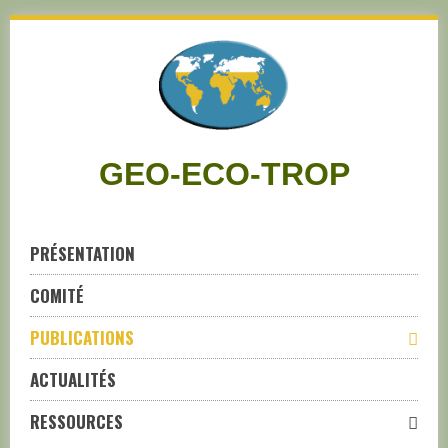
Skip
to
navigation
Skip
to
content
GEO-ECO-TROP
PRÉSENTATION
COMITÉ
PUBLICATIONS
ACTUALITÉS
RESSOURCES