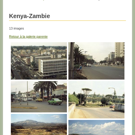
Kenya-Zambie
13 images
Retour à la galerie parente
KENYA
KENYA
KENYA
KENYA