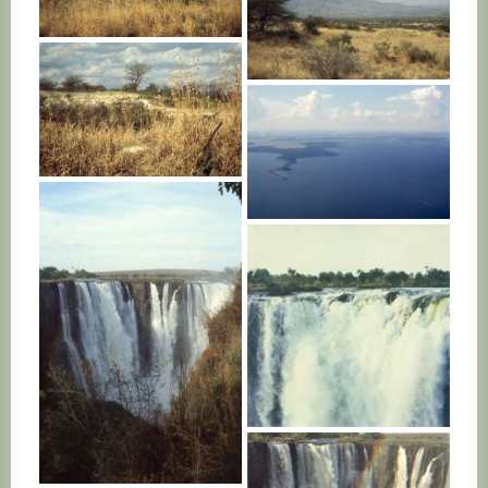
KENYA
KENYA
KENYA
UGANDA
ZAMBIE