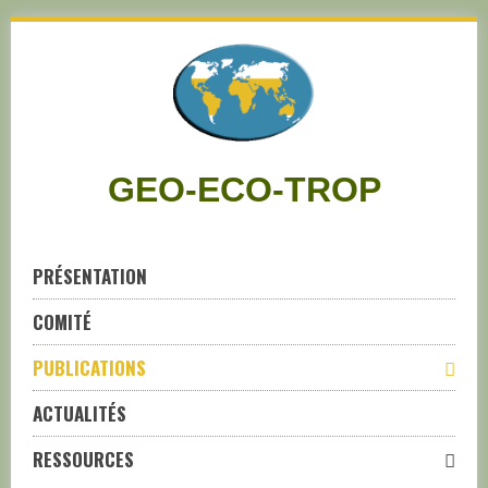
Skip
to
navigation
Skip
to
content
GEO-ECO-TROP
PRÉSENTATION
COMITÉ
PUBLICATIONS
ACTUALITÉS
RESSOURCES