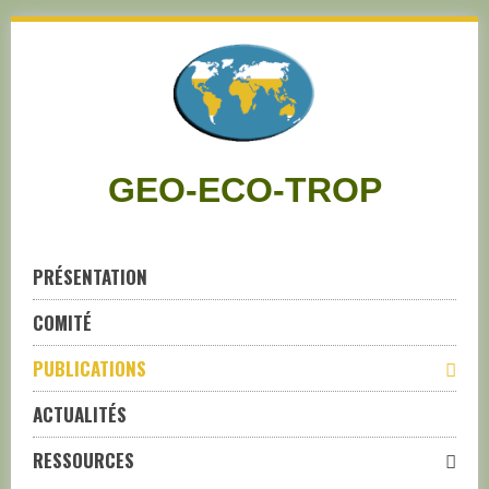
Skip
to
navigation
Skip
to
content
GEO-ECO-TROP
PRÉSENTATION
COMITÉ
PUBLICATIONS
ACTUALITÉS
RESSOURCES