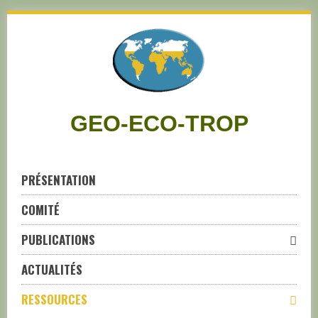
Skip
to
navigation
Skip
to
content
GEO-ECO-TROP
PRÉSENTATION
COMITÉ
PUBLICATIONS
ACTUALITÉS
RESSOURCES