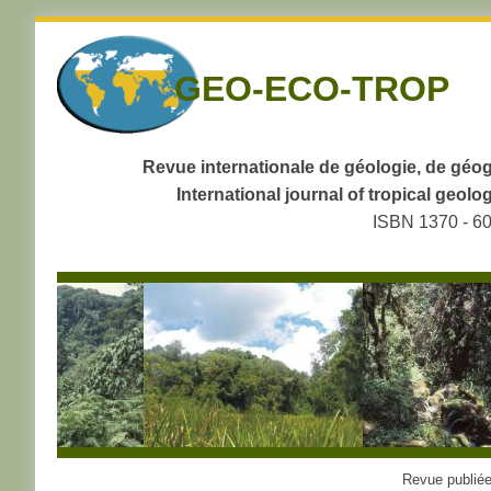
Skip
to
GEO-ECO-TROP
navigation
Skip
to
content
Revue internationale de géologie, de géog
International journal of tropical geo
ISBN 1370 - 6
Revue publiée 